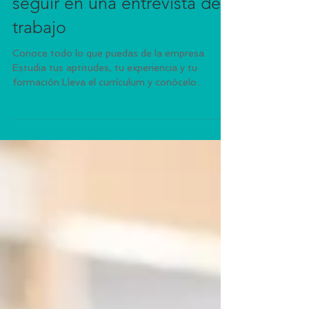
Recomendaciones para
seguir en una entrevista de
trabajo
Conoce todo lo que puedas de la empresa
Estudia tus aptitudes, tu experiencia y tu
formación Lleva el currículum y conócelo...