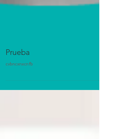
Prueba
cvbncxnxcnfb