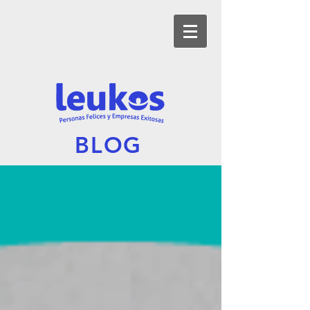
BL
OG